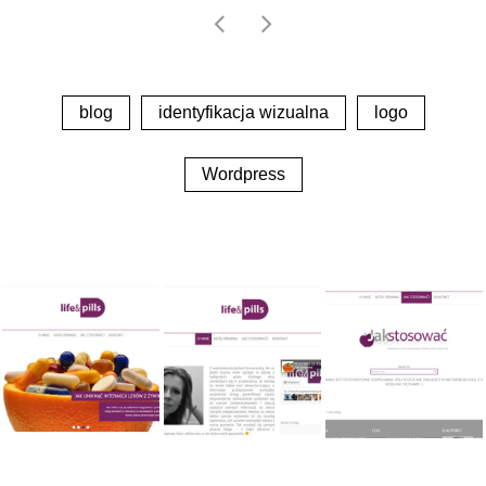
blog
identyfikacja wizualna
logo
Tagi
Wordpress
Ajax
baner
Android
Biuletyn Informacji Publicznej
CSS
Cięcie szablonu psd
Dygraphs
facebook
ecommerce
formularz kontaktowy
formularz zgłoszeniowy
galeria
Google Maps
Google Map API
HTML
Joomla
JavaScipt
GPS
JQuery
klawiatura