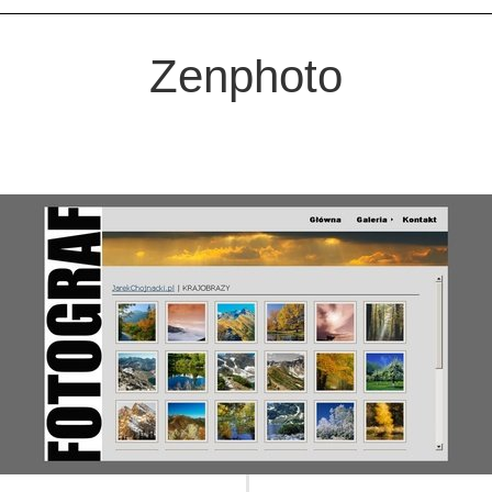
TileMill
Swiftkey
Swype
Zenphoto
Wordpress
własny typ wpisu
zaawansowana wyszuk